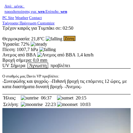
Από: μέχρι:
προειδοποίησης για:
wrn
Επίπεδο:
wrn
PC Site
Weather
Contact
Τρέχουσες
Πρόγνωση
Customize
Τρέχον καιρός για Τυμπάκι σε:
02:50
Θερμοκρασία:
21,8°C
Ζέστη
Υγρασία:
72%
Πίεση:
1007,7 hPa
Ανεμος από ΒΒΑ
1,4 km/h
Βροχή σήμερα:
0,0 mm
UV
Σήμερα
Άγνωστη
προβλέπει
Ο σταθμός μας Davis VP προβλέπει:
-Συνεφώδης και ψυχρός- -Πιθανή βροχή τις επόμενες 12 ώρες, με
κατα διαστήματα δυνατή βροχή- -Άνεμος-
Ήλιος:
06:37
20:15
Σελήνη:
22:23
10:03