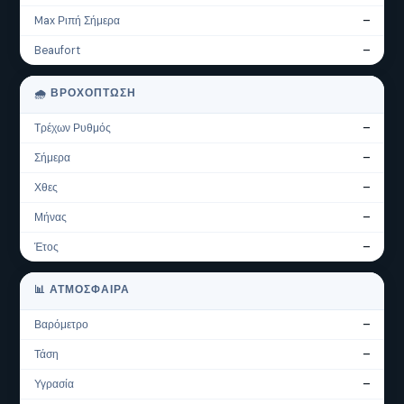
Max Ριπή Σήμερα
—
Beaufort
—
🌧 ΒΡΟΧΌΠΤΩΣΗ
Τρέχων Ρυθμός
—
Σήμερα
—
Χθες
—
Μήνας
—
Έτος
—
📊 ΑΤΜΌΣΦΑΙΡΑ
Βαρόμετρο
—
Τάση
—
Υγρασία
—