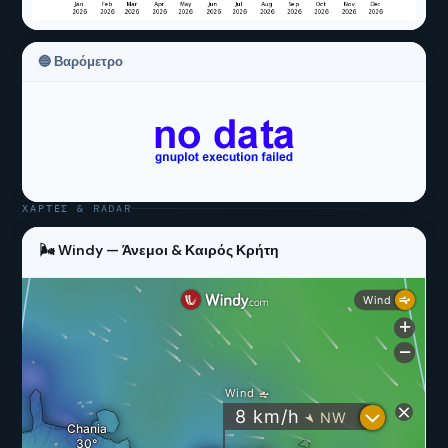
🔵 Βαρόμετρο
ΧΆΡΤΕΣ & RADAR
🌬 Windy — Άνεμοι & Καιρός Κρήτη