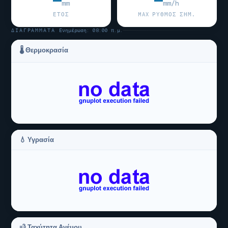
—
—
mm
mm/h
ΈΤΟΣ
MAX ΡΥΘΜΌΣ ΣΉΜ.
ΔΙΑΓΡΆΜΜΑΤΑ
Ενημέρωση: 08:00 π.μ.
🌡 Θερμοκρασία
💧 Υγρασία
💨 Ταχύτητα Ανέμου