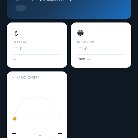
→ —
💧
🔵
ΥΓΡΑΣΊΑ
ΒΑΡΌΜΕΤΡΟ
—
—
%
hPa
—
Τάση: —
☀️ ΉΛΙΟΣ ΣΉΜΕΡΑ
—
—
—
—
—