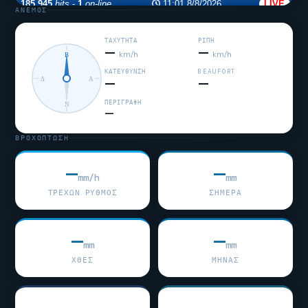
ΆΝΕΜΟΣ
ΤΑΧΎΤΗΤΑ
ΡΙΠΉ
—
—
km/h
km/h
Β
ΚΑΤΕΎΘΥΝΣΗ
BEAUFORT
Δ
Α
—
—
ΠΕΡΙΓΡΑΦΉ
Ν
—
ΒΡΟΧΌΠΤΩΣΗ
—
—
mm/h
mm
ΤΡΈΧΩΝ ΡΥΘΜΌΣ
ΣΉΜΕΡΑ
—
—
mm
mm
ΧΘΕΣ
ΜΉΝΑΣ