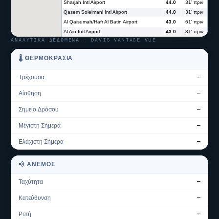
ΑΝΑΛΥΤΙΚΆ ΔΕΔΟΜΈΝΑ · DAVIS VANTAGE VUE
🌡 ΘΕΡΜΟΚΡΑΣΊΑ
Τρέχουσα
—
Αίσθηση
—
Σημείο Δρόσου
—
Μέγιστη Σήμερα
—
Ελάχιστη Σήμερα
—
💨 ΆΝΕΜΟΣ
Ταχύτητα
—
Κατεύθυνση
—
Ριπή
—