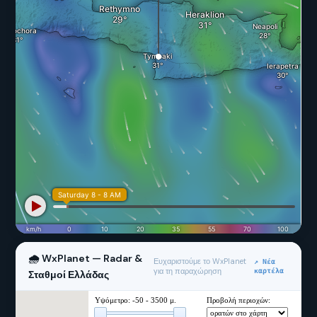
🌧 WxPlanet — Radar &
Ευχαριστούμε το WxPlanet
↗ Νέα
για τη παραχώρηση
καρτέλα
Σταθμοί Ελλάδας