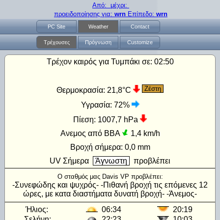
Από: μέχρι:
προειδοποίησης για:
wrn
Επίπεδο:
wrn
PC Site
Weather
Contact
Τρέχουσες
Πρόγνωση
Customize
Τρέχον καιρός για Τυμπάκι σε:
02:50
Ζέστη
Θερμοκρασία:
21,8°C
Υγρασία:
72%
Πίεση:
1007,7 hPa
Ανεμος από ΒΒΑ
1,4 km/h
Βροχή σήμερα:
0,0 mm
UV
Σήμερα
Άγνωστη
προβλέπει
Ο σταθμός μας Davis VP προβλέπει:
-Συνεφώδης και ψυχρός- -Πιθανή βροχή τις επόμενες 12
ώρες, με κατα διαστήματα δυνατή βροχή- -Άνεμος-
Ήλιος:
06:34
20:19
Σελήνη:
22:23
10:03