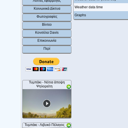
Λοιπές εφαρμογές
Weather data time
Κοινωνικά Δίκτυα
Graphs
Φωτογραφίες
Βίντεο
Κονσόλα Davis
Επικοινωνία
Περί
Τυμπάκι - Νότια άποψη
Ψηλορείτη
Τυμπάκι - Λιβυκό Πέλαγος