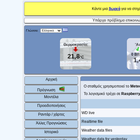
Κάντε μια
δωρεά
για να στηρ
Υπάρχει πρόβλημα επικοινων
Γλώσσα:
Θερμοκρασία:
'Α
0
Bf
21,8
°C
1,
Αρχική
Ο σταθμός χρησιμοποιεί το
Meteo
Πρόγνωση
Το λογισμικό τρέχει σε
Raspberry
Μοντέλα
Προειδοποιήσεις
WD live
Ραντάρ / χάρτες
Realtime file
Άλλες Προγνώσεις
Weather data files
Ιστορικό
Weather data for yesterday