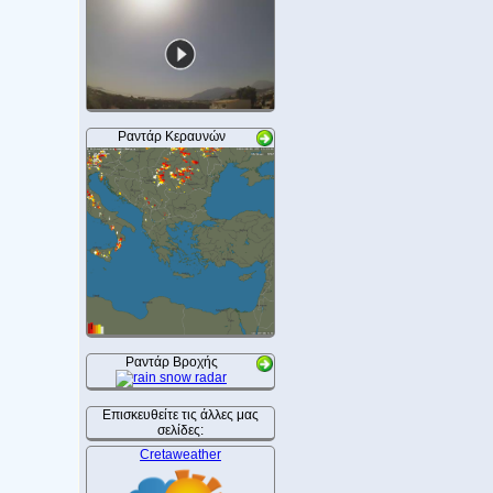
Ραντάρ Κεραυνών
Ραντάρ Βροχής
Επισκευθείτε τις άλλες μας
σελίδες:
Cretaweather