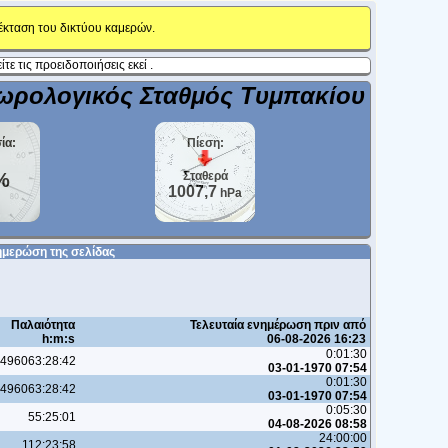
έκταση του δικτύου καμερών.
ίτε τις προειδοποιήσεις εκεί .
εωρολογικός Σταθμός Τυμπακίου
ία:
Πίεση:
%
Σταθερά
1007,7
hPa
ημερώση της σελίδας
Παλαιότητα
Τελευταία ενημέρωση πριν από
h:m:s
06-08-2026 16:23
0:01:30
496063:28:42
03-01-1970 07:54
0:01:30
496063:28:42
03-01-1970 07:54
0:05:30
55:25:01
04-08-2026 08:58
24:00:00
112:23:58