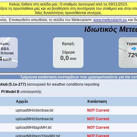
Καλώς ήλθατε στη σελίδα μας. Ο σταθμός λειτουργεί από τις 09/11/2015.
ίξετε τη προσπάθεια μας και να βοηθήσετε στη συντήρηση του σταθμού και στην επ
Νέες δυνατότητες προστίθενται συνεχώς.
ίας. Επισκευθείτε απευθείας τη σελίδα του Meteoalarm:
www.meteoalarm.eu
και δε
Ιδιωτικός Μετ
νεμος:
Βροχή:
Υγρασ
ΒΒΑ
Σήμερα
t
Άπνοια
72
0,0
4
mm
km/h
Τρέχουσα κατάσταση συστημάτων που χρησιμοποιούντε για την εν
hub (5.1e-277)
λειτουργικό for weather conditions reporting
 PI Model B
υπολογιστής
Αρχείο
Κατάσταση
uploadMH/clientraw.txt
NOT Current
uploadMH/clientraw.txt
NOT Current
uploadMH/tagsMH.txt
NOT Current
uploadMH/tagsYdayMH.txt
NOT Current