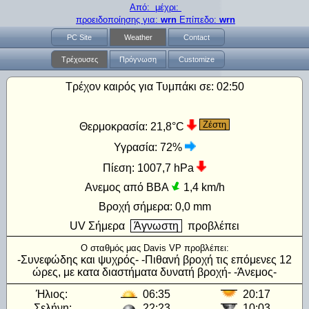
Από: μέχρι:
προειδοποίησης για:
wrn
Επίπεδο:
wrn
PC Site
Weather
Contact
Τρέχουσες
Πρόγνωση
Customize
Τρέχον καιρός για Τυμπάκι σε:
02:50
Ζέστη
Θερμοκρασία:
21,8°C
Υγρασία:
72%
Πίεση:
1007,7 hPa
Ανεμος από ΒΒΑ
1,4 km/h
Βροχή σήμερα:
0,0 mm
UV
Σήμερα
Άγνωστη
προβλέπει
Ο σταθμός μας Davis VP προβλέπει:
-Συνεφώδης και ψυχρός- -Πιθανή βροχή τις επόμενες 12
ώρες, με κατα διαστήματα δυνατή βροχή- -Άνεμος-
Ήλιος:
06:35
20:17
Σελήνη:
22:23
10:03