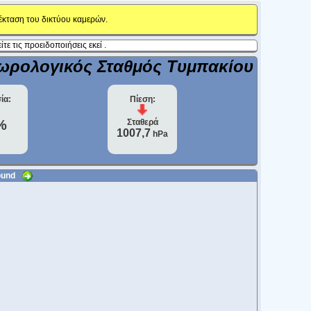
έκταση του δικτύου καμερών.
ίτε τις προειδοποιήσεις εκεί .
εωρολογικός Σταθμός Τυμπακίου
ία:
Πίεση:
%
Σταθερά
1007,7
hPa
round