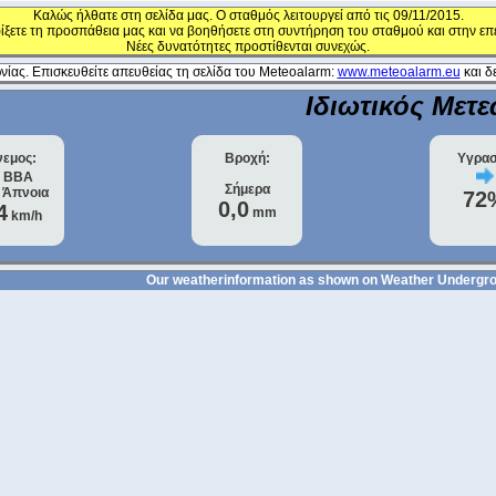
Καλώς ήλθατε στη σελίδα μας. Ο σταθμός λειτουργεί από τις 09/11/2015.
ίξετε τη προσπάθεια μας και να βοηθήσετε στη συντήρηση του σταθμού και στην επ
Νέες δυνατότητες προστίθενται συνεχώς.
ίας. Επισκευθείτε απευθείας τη σελίδα του Meteoalarm:
www.meteoalarm.eu
και δε
Ιδιωτικός Μετ
νεμος:
Βροχή:
Υγρασ
ΒΒΑ
Σήμερα
t
Άπνοια
72
0,0
4
mm
km/h
Our weatherinformation as shown on Weather Underg