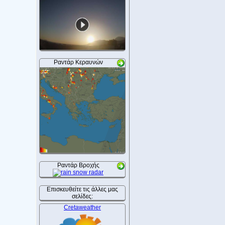
Ραντάρ Κεραυνών
Ραντάρ Βροχής
Επισκευθείτε τις άλλες μας
σελίδες:
Cretaweather