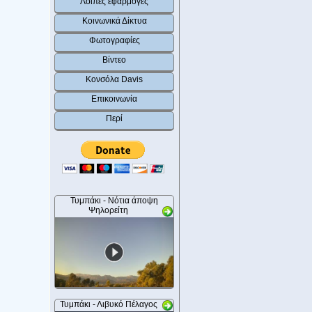
Λοιπές εφαρμογές
Κοινωνικά Δίκτυα
Φωτογραφίες
Βίντεο
Κονσόλα Davis
Επικοινωνία
Περί
Τυμπάκι - Νότια άποψη
Ψηλορείτη
Τυμπάκι - Λιβυκό Πέλαγος