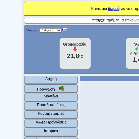
Κάντε μια
δωρεά
για να στηρ
Υπάρχει πρόβλημα επικοινων
Γλώσσα:
Θερμοκρασία:
'Α
0
Bf
21,8
°C
1,
Αρχική
Πρόγνωση
Μοντέλα
Προειδοποιήσεις
Ραντάρ / χάρτες
Άλλες Προγνώσεις
Ιστορικό