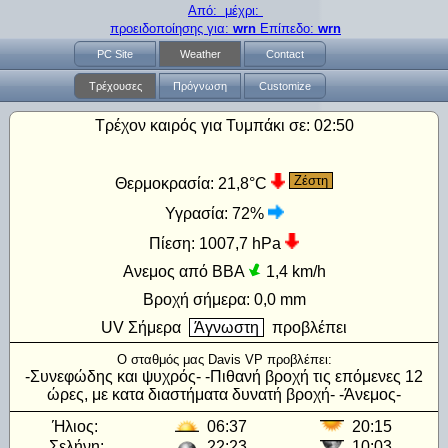
Από: μέχρι:
προειδοποίησης για:
wrn
Επίπεδο:
wrn
PC Site
Weather
Contact
Τρέχουσες
Πρόγνωση
Customize
Τρέχον καιρός για Τυμπάκι σε:
02:50
Ζέστη
Θερμοκρασία:
21,8°C
Υγρασία:
72%
Πίεση:
1007,7 hPa
Ανεμος από ΒΒΑ
1,4 km/h
Βροχή σήμερα:
0,0 mm
UV
Σήμερα
Άγνωστη
προβλέπει
Ο σταθμός μας Davis VP προβλέπει:
-Συνεφώδης και ψυχρός- -Πιθανή βροχή τις επόμενες 12
ώρες, με κατα διαστήματα δυνατή βροχή- -Άνεμος-
Ήλιος:
06:37
20:15
Σελήνη:
22:23
10:03